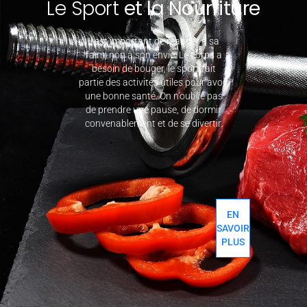
Le Sport
et la Nourriture
Il est important de manger à sa
faim, non à son envie. Le corps a
besoin de bouger, le sport fait
partie des activités utiles pour avoir
une bonne santé. On n’oublie pas
de prendre une pause, de dormir
convenablement et de se divertir.
EN
SAVOIR
PLUS