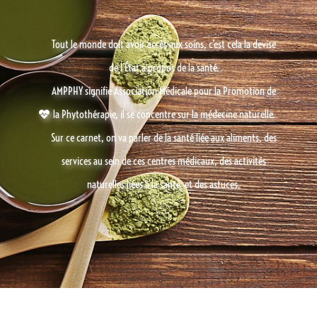
Tout le monde doit avoir accès aux soins, c’est cela la devise
de l’État à propos de la santé.
AMPPHY signifie Association Médicale pour la Promotion de
la Phytothérapie, il se concentre sur la médecine naturelle.
Sur ce carnet, on va parler de la santé liée aux aliments, des
services au sein de ces centres médicaux, des activités
naturelles liées à la santé, et des astuces.