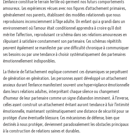
L'enfance constitue le terrain fertile où germent nos futurs comportements
amoureux. Les expériences vécues avec nos figures d'attachement primaires,
généralement nos parents, établissent des modèles relationnels que nous
reproduisons inconsciemment à l'âge adulte. Un enfant qui a grandi dans un
environnement où l'amour était conditionnel apprendra à croire qu'il doit
mériter l'affection, reproduisant ce schéma dans ses relations amoureuses en
s'épuisant à satisfaire constamment son partenaire. Ces schémas répétitifs
peuvent également se manifester par une difficulté chronique à communiquer
ses besoins ou par une tendance à choisir systématiquement des partenaires
émotionnellement indisponibles.
La théorie de l'attachement explique comment ces dynamiques se perpétuent
de génération en génération. Les personnes ayant développé un attachement
anxieux durant l'enfance manifestent souvent une hypervigilance émotionnelle
dans leurs relations adultes, interprétant chaque silence ou changement
d'humeur de leur partenaire comme un signe d'abandon imminent. À l'inverse,
celles ayant construit un attachement évitant auront tendance à fuir l'intimité
émotionnelle, maintenant systématiquement une distance de sécurité pour se
protéger d'une éventuelle blessure. Ces mécanismes de défense, bien que
destinés à nous protéger, deviennent paradoxalement les obstacles principaux
à la construction de relations saines et durables.