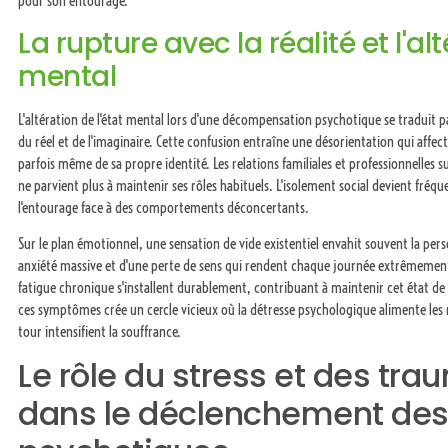
pour son entourage.
La rupture avec la réalité et l'alt
mental
L'altération de l'état mental lors d'une décompensation psychotique se traduit pa
du réel et de l'imaginaire. Cette confusion entraîne une désorientation qui affec
parfois même de sa propre identité. Les relations familiales et professionnelles 
ne parvient plus à maintenir ses rôles habituels. L'isolement social devient fré
l'entourage face à des comportements déconcertants.
Sur le plan émotionnel, une sensation de vide existentiel envahit souvent la pe
anxiété massive et d'une perte de sens qui rendent chaque journée extrêmement
fatigue chronique s'installent durablement, contribuant à maintenir cet état de
ces symptômes crée un cercle vicieux où la détresse psychologique alimente les 
tour intensifient la souffrance.
Le rôle du stress et des tr
dans le déclenchement des