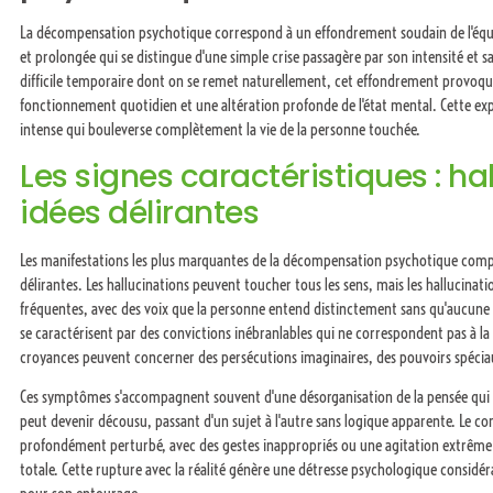
La décompensation psychotique correspond à un effondrement soudain de l'équili
et prolongée qui se distingue d'une simple crise passagère par son intensité et 
difficile temporaire dont on se remet naturellement, cet effondrement provoque
fonctionnement quotidien et une altération profonde de l'état mental. Cette e
intense qui bouleverse complètement la vie de la personne touchée.
Les signes caractéristiques : ha
idées délirantes
Les manifestations les plus marquantes de la décompensation psychotique compre
délirantes. Les hallucinations peuvent toucher tous les sens, mais les hallucinat
fréquentes, avec des voix que la personne entend distinctement sans qu'aucune so
se caractérisent par des convictions inébranlables qui ne correspondent pas à la 
croyances peuvent concerner des persécutions imaginaires, des pouvoirs spéciau
Ces symptômes s'accompagnent souvent d'une désorganisation de la pensée qui r
peut devenir décousu, passant d'un sujet à l'autre sans logique apparente. Le
profondément perturbé, avec des gestes inappropriés ou une agitation extrême 
totale. Cette rupture avec la réalité génère une détresse psychologique considé