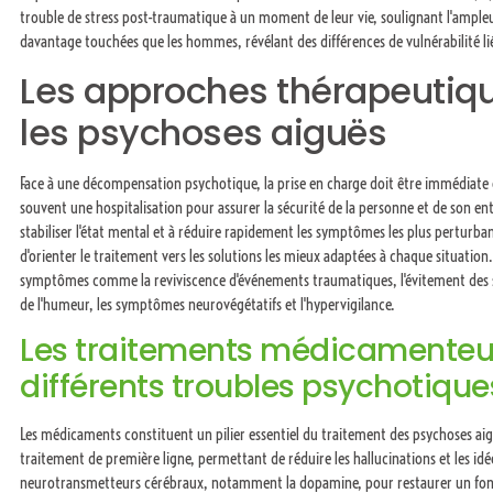
trouble de stress post-traumatique à un moment de leur vie, soulignant l'amp
davantage touchées que les hommes, révélant des différences de vulnérabilité li
Les approches thérapeutiqu
les psychoses aiguës
Face à une décompensation psychotique, la prise en charge doit être immédiate e
souvent une hospitalisation pour assurer la sécurité de la personne et de son en
stabiliser l'état mental et à réduire rapidement les symptômes les plus perturba
d'orienter le traitement vers les solutions les mieux adaptées à chaque situation.
symptômes comme la reviviscence d'événements traumatiques, l'évitement des si
de l'humeur, les symptômes neurovégétatifs et l'hypervigilance.
Les traitements médicamenteu
différents troubles psychotique
Les médicaments constituent un pilier essentiel du traitement des psychoses aig
traitement de première ligne, permettant de réduire les hallucinations et les idée
neurotransmetteurs cérébraux, notamment la dopamine, pour restaurer un fonc