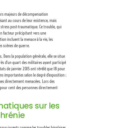
eurs majeurs de décompensation
ant au cours de leur existence, mais
stress post-traumatique. Ce trouble, qui
 facteur précipitant vers une
n incluent la menace à la vie, les
es scènes de guerre.
. Dans la population générale, elle se situe
s d'un quart des militaires ayant participé
tats de janvier 2015 ont révélé que 18 pour
s importantes selon le degré d'exposition :
nnes directement menacées. Lors des
4 pour cent des personnes directement
atiques sur les
phrénie
ous-jacents comme les troubles bipolaires