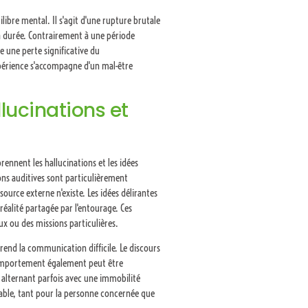
bre mental. Il s'agit d'une rupture brutale
sa durée. Contrairement à une période
 une perte significative du
xpérience s'accompagne d'un mal-être
llucinations et
nnent les hallucinations et les idées
ions auditives sont particulièrement
urce externe n'existe. Les idées délirantes
réalité partagée par l'entourage. Ces
x ou des missions particulières.
end la communication difficile. Le discours
 comportement également peut être
alternant parfois avec une immobilité
rable, tant pour la personne concernée que