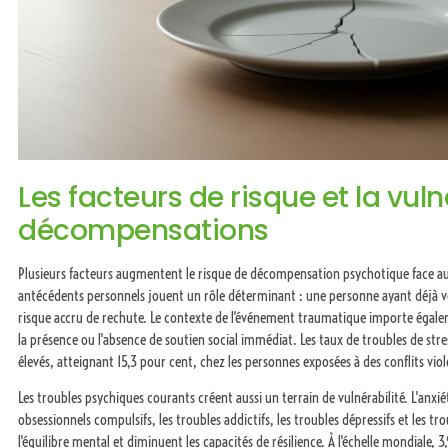
Les facteurs de risque et la vuln
décompensations
Plusieurs facteurs augmentent le risque de décompensation psychotique face au
antécédents personnels jouent un rôle déterminant : une personne ayant déjà 
risque accru de rechute. Le contexte de l'événement traumatique importe égale
la présence ou l'absence de soutien social immédiat. Les taux de troubles de stre
élevés, atteignant 15,3 pour cent, chez les personnes exposées à des conflits viol
Les troubles psychiques courants créent aussi un terrain de vulnérabilité. L'anxié
obsessionnels compulsifs, les troubles addictifs, les troubles dépressifs et les tr
l'équilibre mental et diminuent les capacités de résilience. À l'échelle mondiale, 