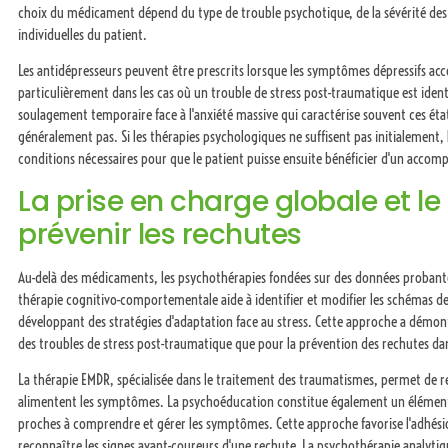
choix du médicament dépend du type de trouble psychotique, de la sévérité des
individuelles du patient.
Les antidépresseurs peuvent être prescrits lorsque les symptômes dépressifs 
particulièrement dans les cas où un trouble de stress post-traumatique est ident
soulagement temporaire face à l'anxiété massive qui caractérise souvent ces état
généralement pas. Si les thérapies psychologiques ne suffisent pas initialement
conditions nécessaires pour que le patient puisse ensuite bénéficier d'un acc
La prise en charge globale et le
prévenir les rechutes
Au-delà des médicaments, les psychothérapies fondées sur des données probantes
thérapie cognitivo-comportementale aide à identifier et modifier les schémas d
développant des stratégies d'adaptation face au stress. Cette approche a démont
des troubles de stress post-traumatique que pour la prévention des rechutes da
La thérapie EMDR, spécialisée dans le traitement des traumatismes, permet de re
alimentent les symptômes. La psychoéducation constitue également un élément 
proches à comprendre et gérer les symptômes. Cette approche favorise l'adhésio
reconnaître les signes avant-coureurs d'une rechute. La psychothérapie analytique