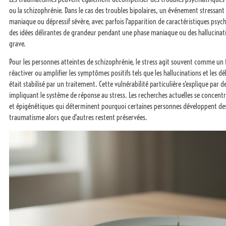
ou la schizophrénie. Dans le cas des troubles bipolaires, un événement stressan
maniaque ou dépressif sévère, avec parfois l'apparition de caractéristiques psy
des idées délirantes de grandeur pendant une phase maniaque ou des hallucinatio
grave.
Pour les personnes atteintes de schizophrénie, le stress agit souvent comme un
réactiver ou amplifier les symptômes positifs tels que les hallucinations et les d
était stabilisé par un traitement. Cette vulnérabilité particulière s'explique p
impliquant le système de réponse au stress. Les recherches actuelles se concen
et épigénétiques qui déterminent pourquoi certaines personnes développent de
traumatisme alors que d'autres restent préservées.