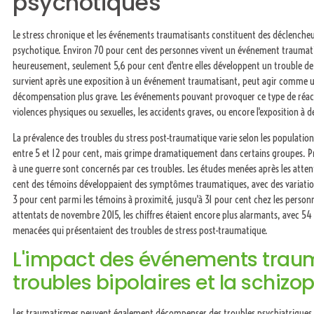
psychotiques
Le stress chronique et les événements traumatisants constituent des déclench
psychotique. Environ 70 pour cent des personnes vivent un événement traumatis
heureusement, seulement 5,6 pour cent d'entre elles développent un trouble de 
survient après une exposition à un événement traumatisant, peut agir comme un
décompensation plus grave. Les événements pouvant provoquer ce type de réactio
violences physiques ou sexuelles, les accidents graves, ou encore l'exposition à d
La prévalence des troubles du stress post-traumatique varie selon les populations
entre 5 et 12 pour cent, mais grimpe dramatiquement dans certains groupes. Prè
à une guerre sont concernés par ces troubles. Les études menées après les atten
cent des témoins développaient des symptômes traumatiques, avec des variation
3 pour cent parmi les témoins à proximité, jusqu'à 31 pour cent chez les perso
attentats de novembre 2015, les chiffres étaient encore plus alarmants, avec 5
menacées qui présentaient des troubles de stress post-traumatique.
L'impact des événements traum
troubles bipolaires et la schizo
Les traumatismes peuvent également décompenser des troubles psychiatriques s