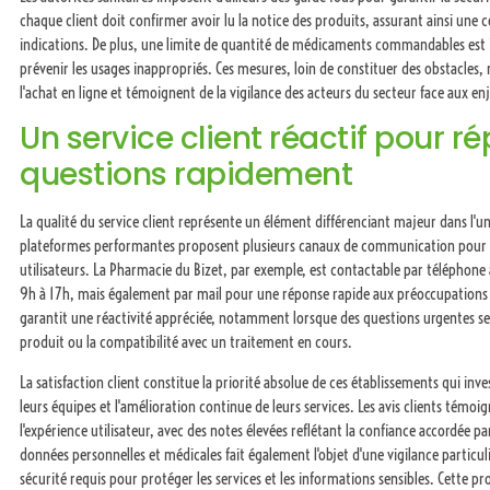
chaque client doit confirmer avoir lu la notice des produits, assurant ainsi une
indications. De plus, une limite de quantité de médicaments commandables est 
prévenir les usages inappropriés. Ces mesures, loin de constituer des obstacles,
l'achat en ligne et témoignent de la vigilance des acteurs du secteur face aux en
Un service client réactif pour r
questions rapidement
La qualité du service client représente un élément différenciant majeur dans l'un
plateformes performantes proposent plusieurs canaux de communication pour 
utilisateurs. La Pharmacie du Bizet, par exemple, est contactable par téléphone
9h à 17h, mais également par mail pour une réponse rapide aux préoccupations d
garantit une réactivité appréciée, notamment lorsque des questions urgentes se 
produit ou la compatibilité avec un traitement en cours.
La satisfaction client constitue la priorité absolue de ces établissements qui in
leurs équipes et l'amélioration continue de leurs services. Les avis clients témoi
l'expérience utilisateur, avec des notes élevées reflétant la confiance accordée 
données personnelles et médicales fait également l'objet d'une vigilance particul
sécurité requis pour protéger les services et les informations sensibles. Cette pr