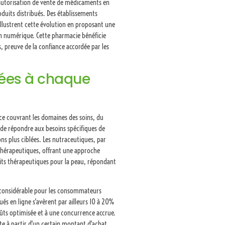
autorisation de vente de médicaments en
produits distribués. Des établissements
illustrent cette évolution en proposant une
n numérique. Cette pharmacie bénéficie
s, preuve de la confiance accordée par les
ées à chaque
ce couvrant les domaines des soins, du
 de répondre aux besoins spécifiques de
ns plus ciblées. Les nutraceutiques, par
t thérapeutiques, offrant une approche
aits thérapeutiques pour la peau, répondant
ge considérable pour les consommateurs
és en ligne s'avèrent par ailleurs 10 à 20%
ûts optimisée et à une concurrence accrue.
ite à partir d'un certain montant d'achat,