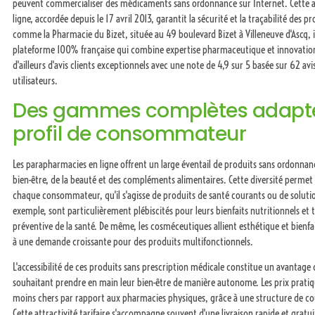
peuvent commercialiser des médicaments sans ordonnance sur Internet. Cette 
ligne, accordée depuis le 17 avril 2013, garantit la sécurité et la traçabilité des 
comme la Pharmacie du Bizet, située au 49 boulevard Bizet à Villeneuve d'Ascq, 
plateforme 100% française qui combine expertise pharmaceutique et innovatio
d'ailleurs d'avis clients exceptionnels avec une note de 4,9 sur 5 basée sur 62 avi
utilisateurs.
Des gammes complètes adapt
profil de consommateur
Les parapharmacies en ligne offrent un large éventail de produits sans ordonnan
bien-être, de la beauté et des compléments alimentaires. Cette diversité permet
chaque consommateur, qu'il s'agisse de produits de santé courants ou de solutio
exemple, sont particulièrement plébiscités pour leurs bienfaits nutritionnels e
préventive de la santé. De même, les cosméceutiques allient esthétique et bienf
à une demande croissante pour des produits multifonctionnels.
L'accessibilité de ces produits sans prescription médicale constitue un avanta
souhaitant prendre en main leur bien-être de manière autonome. Les prix pratiqu
moins chers par rapport aux pharmacies physiques, grâce à une structure de co
Cette attractivité tarifaire s'accompagne souvent d'une livraison rapide et gratu