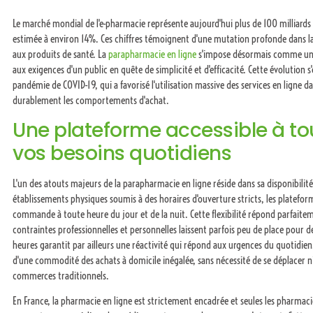
Le marché mondial de l'e-pharmacie représente aujourd'hui plus de 100 milliards 
estimée à environ 14%. Ces chiffres témoignent d'une mutation profonde dans 
aux produits de santé. La
parapharmacie en ligne
s'impose désormais comme une
aux exigences d'un public en quête de simplicité et d'efficacité. Cette évolution s
pandémie de COVID-19, qui a favorisé l'utilisation massive des services en ligne d
durablement les comportements d'achat.
Une plateforme accessible à t
vos besoins quotidiens
L'un des atouts majeurs de la parapharmacie en ligne réside dans sa disponibil
établissements physiques soumis à des horaires d'ouverture stricts, les platef
commande à toute heure du jour et de la nuit. Cette flexibilité répond parfaitem
contraintes professionnelles et personnelles laissent parfois peu de place pour d
heures garantit par ailleurs une réactivité qui répond aux urgences du quotidie
d'une commodité des achats à domicile inégalée, sans nécessité de se déplacer ni
commerces traditionnels.
En France, la pharmacie en ligne est strictement encadrée et seules les pharmaci