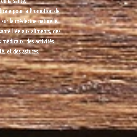
 de la santé.
icale pour la Promotion de
e sur la médecine naturelle.
 santé liée aux aliments, des
s médicaux, des activités
nté, et des astuces.