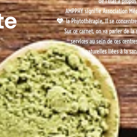
de l’État à propos
te
AMPPHY signifie Association Méd
la Phytothérapie, il se concentr
Sur ce carnet, on va parler de la
services au sein de ces centre
naturelles liées à la sa