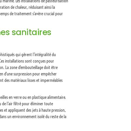
 marine. Les installations de pasteurisation
ion de chaleur, réduisant ainsi la
emps de traitement s’avère crucial pour
es sanitaires
istiqués qui gèrent l’intégralité du
Ces installations sont conçues pour
on. La zone d’embouteillage doit être
tien d’une surpression pour empêcher
ent des matériaux lisses et imperméables
illes en verre ou en plastique alimentaire.
de l’air filtré pour éliminer toute
es et appliquent des jets à haute pression,
 dans un environnement isolé du reste de la