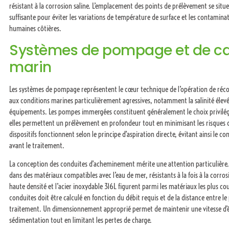
résistant à la corrosion saline. L’emplacement des points de prélèvement se sit
suffisante pour éviter les variations de température de surface et les contaminati
humaines côtières.
Systèmes de pompage et de ca
marin
Les systèmes de pompage représentent le cœur technique de l’opération de récolt
aux conditions marines particulièrement agressives, notamment la salinité élevée
équipements. Les pompes immergées constituent généralement le choix privilégi
elles permettent un prélèvement en profondeur tout en minimisant les risques
dispositifs fonctionnent selon le principe d’aspiration directe, évitant ainsi le c
avant le traitement.
La conception des conduites d’acheminement mérite une attention particulière. 
dans des matériaux compatibles avec l’eau de mer, résistants à la fois à la corro
haute densité et l’acier inoxydable 316L figurent parmi les matériaux les plus
conduites doit être calculé en fonction du débit requis et de la distance entre le 
traitement. Un dimensionnement approprié permet de maintenir une vitesse d’é
sédimentation tout en limitant les pertes de charge.