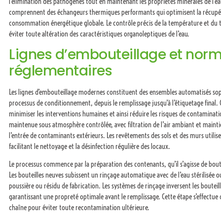
l’élimination des pathogènes tout en maintenant les propriétés minérales de l’eau
comprennent des échangeurs thermiques performants qui optimisent la récupérat
consommation énergétique globale. Le contrôle précis de la température et du t
éviter toute altération des caractéristiques organoleptiques de l’eau.
Lignes d’embouteillage et norm
réglementaires
Les lignes d’embouteillage modernes constituent des ensembles automatisés soph
processus de conditionnement, depuis le remplissage jusqu’à l’étiquetage final. 
minimiser les interventions humaines et ainsi réduire les risques de contaminati
maintenue sous atmosphère contrôlée, avec filtration de l’air ambiant et main
l’entrée de contaminants extérieurs. Les revêtements des sols et des murs utilis
facilitant le nettoyage et la désinfection régulière des locaux.
Le processus commence par la préparation des contenants, qu’il s’agisse de boute
Les bouteilles neuves subissent un rinçage automatique avec de l’eau stérilisée ou 
poussière ou résidu de fabrication. Les systèmes de rinçage inversent les bouteill
garantissant une propreté optimale avant le remplissage. Cette étape s’effectue
chaîne pour éviter toute recontamination ultérieure.