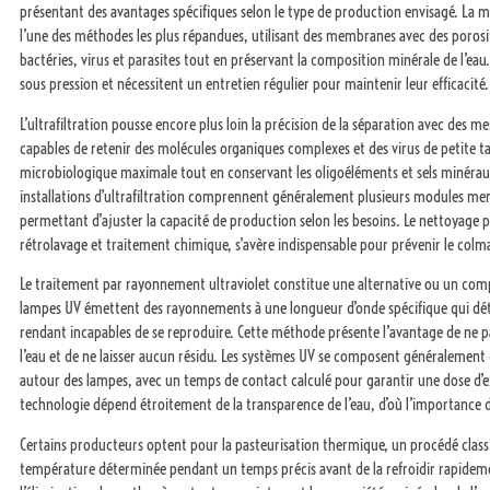
présentant des avantages spécifiques selon le type de production envisagé. La 
l’une des méthodes les plus répandues, utilisant des membranes avec des porosi
bactéries, virus et parasites tout en préservant la composition minérale de l’e
sous pression et nécessitent un entretien régulier pour maintenir leur efficacité.
L’ultrafiltration pousse encore plus loin la précision de la séparation avec de
capables de retenir des molécules organiques complexes et des virus de petite tai
microbiologique maximale tout en conservant les oligoéléments et sels minéraux 
installations d’ultrafiltration comprennent généralement plusieurs modules mem
permettant d’ajuster la capacité de production selon les besoins. Le nettoyage
rétrolavage et traitement chimique, s’avère indispensable pour prévenir le colma
Le traitement par rayonnement ultraviolet constitue une alternative ou un comp
lampes UV émettent des rayonnements à une longueur d’onde spécifique qui détr
rendant incapables de se reproduire. Cette méthode présente l’avantage de ne 
l’eau et de ne laisser aucun résidu. Les systèmes UV se composent généralement 
autour des lampes, avec un temps de contact calculé pour garantir une dose d’expo
technologie dépend étroitement de la transparence de l’eau, d’où l’importance de
Certains producteurs optent pour la pasteurisation thermique, un procédé classi
température déterminée pendant un temps précis avant de la refroidir rapidem