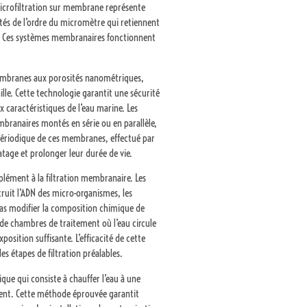
microfiltration sur membrane représente
tés de l’ordre du micromètre qui retiennent
au. Ces systèmes membranaires fonctionnent
s membranes aux porosités nanométriques,
lle. Cette technologie garantit une sécurité
caractéristiques de l’eau marine. Les
branaires montés en série ou en parallèle,
 périodique de ces membranes, effectué par
tage et prolonger leur durée de vie.
lément à la filtration membranaire. Les
uit l’ADN des micro-organismes, les
pas modifier la composition chimique de
de chambres de traitement où l’eau circule
sition suffisante. L’efficacité de cette
s étapes de filtration préalables.
que qui consiste à chauffer l’eau à une
ent. Cette méthode éprouvée garantit