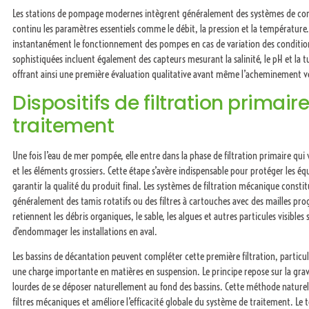
Les stations de pompage modernes intègrent généralement des systèmes de cont
continu les paramètres essentiels comme le débit, la pression et la température.
instantanément le fonctionnement des pompes en cas de variation des conditions
sophistiquées incluent également des capteurs mesurant la salinité, le pH et la t
offrant ainsi une première évaluation qualitative avant même l’acheminement ve
Dispositifs de filtration primair
traitement
Une fois l’eau de mer pompée, elle entre dans la phase de filtration primaire qui 
et les éléments grossiers. Cette étape s’avère indispensable pour protéger les é
garantir la qualité du produit final. Les systèmes de filtration mécanique constit
généralement des tamis rotatifs ou des filtres à cartouches avec des mailles prog
retiennent les débris organiques, le sable, les algues et autres particules visibles 
d’endommager les installations en aval.
Les bassins de décantation peuvent compléter cette première filtration, particu
une charge importante en matières en suspension. Le principe repose sur la gravi
lourdes de se déposer naturellement au fond des bassins. Cette méthode naturell
filtres mécaniques et améliore l’efficacité globale du système de traitement. Le 