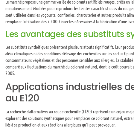
Le marché propose une gamme variée de colorants artificiels rouges, créés en la
minutieusement étudiées pour reproduire les teintes caractéristiques du rouge co
sont utilisées dans les yogourts, confiseries, charcuteries et autres produits ali
remplacer l'utilisation des 70 000 insectes nécessaires à la fabrication d'une livr
Les avantages des substituts s
Les substituts synthétiques présentent plusieurs atouts significatifs. Leur produ
aléas climatiques ni des conditions d'élevage des cochenilles sur les cactus Opun
consommateurs végétaliens et des personnes sensibles aux allergies. La stabilité
comparé aux fluctuations du marché du colorant naturel, dont le coût pouvait
2005.
Applications industrielles d
au E120
La recherche d'alternatives au rouge cochenille (E120) représente un enjeu majeu
explorent des solutions synthétiques pour remplacer ce colorant naturel, extrait
liés à sa production et aux réactions allergiques qu'il peut provoquer.