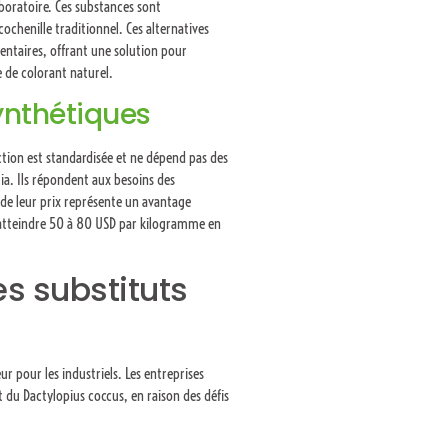
boratoire. Ces substances sont
chenille traditionnel. Ces alternatives
mentaires, offrant une solution pour
e de colorant naturel.
ynthétiques
ction est standardisée et ne dépend pas des
tia. Ils répondent aux besoins des
 de leur prix représente un avantage
 atteindre 50 à 80 USD par kilogramme en
es substituts
r pour les industriels. Les entreprises
 du Dactylopius coccus, en raison des défis