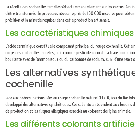
La récolte des cochenilles femelles s'effectue manuellement sur les cactus. Ces in
d'être transformés. Le processus nécessite près de 100 000 insectes pour obtenir 
précision et la minutie requises dans cette production artisanale.
Les caractéristiques chimiques
L'acide carminique constitue le composant principal du rouge cochenille. Cette 
corps des cochenilles femelles, agit comme pesticide naturel. La transformation
bouillante avec de l'ammoniaque ou du carbonate de sodium, suivi d'une réactio
Les alternatives synthétiqu
cochenille
Face aux préoccupations liées au rouge cochenille naturel (E120), issu du Dactylop
développé des alternatives synthétiques. Ces substituts répondent aux besoins de
de production et les risques allergiques associés au colorant d'origine animale.
Les différents colorants artifici