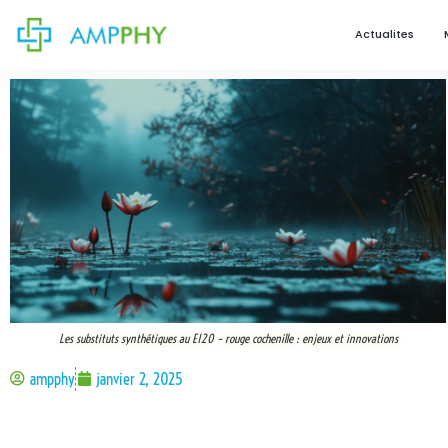
Actualites
Les substituts synthétiques au E120 – rouge cochenille : enjeux et innovations
ampphy
janvier 2, 2025