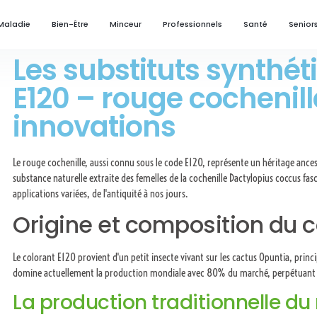
Maladie
Bien-Être
Minceur
Professionnels
Santé
Senior
Les substituts synthé
E120 – rouge cochenille
innovations
Le rouge cochenille, aussi connu sous le code E120, représente un héritage ancestr
substance naturelle extraite des femelles de la cochenille Dactylopius coccus fasc
applications variées, de l'antiquité à nos jours.
Origine et composition du c
Le colorant E120 provient d'un petit insecte vivant sur les cactus Opuntia, prin
domine actuellement la production mondiale avec 80% du marché, perpétuant ai
La production traditionnelle du