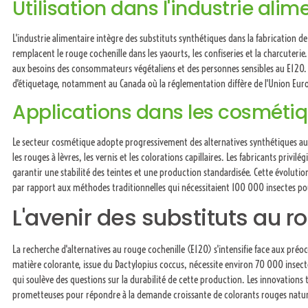
Utilisation dans l'industrie alim
L'industrie alimentaire intègre des substituts synthétiques dans la fabrication 
remplacent le rouge cochenille dans les yaourts, les confiseries et la charcuterie
aux besoins des consommateurs végétaliens et des personnes sensibles au E120.
d'étiquetage, notamment au Canada où la réglementation diffère de l'Union Eur
Applications dans les cosméti
Le secteur cosmétique adopte progressivement des alternatives synthétiques au 
les rouges à lèvres, les vernis et les colorations capillaires. Les fabricants privi
garantir une stabilité des teintes et une production standardisée. Cette évoluti
par rapport aux méthodes traditionnelles qui nécessitaient 100 000 insectes pou
L'avenir des substituts au r
La recherche d'alternatives au rouge cochenille (E120) s'intensifie face aux préoc
matière colorante, issue du Dactylopius coccus, nécessite environ 70 000 insecte
qui soulève des questions sur la durabilité de cette production. Les innovations
prometteuses pour répondre à la demande croissante de colorants rouges natur