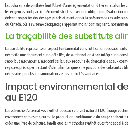
Les colorants de synthèse font l'objet d'une réglementation différente selon le
les exigences sont particulièrement strictes, avec une obligation d'évaluation c
doivent respecter des dosages précis et mentionner la présence de ces substances
du Canada, où le système d'étiquetage apparaît moins contraignant, notamment 
La traçabilité des substituts al
La traçabilité représente un aspect fondamental dans l'utilisation des substitu
nécessite une documentation détaillée, de sa fabrication à son intégration dans le
s'applique aux yaourts, aux confiseries, aux produits de charcuterie et aux cosm
registres précis permettant d'identifier l'origine et le parcours des colorants util
nécessaire pour les consommateurs et les autorités sanitaires.
Impact environnemental des
au E120
La recherche d'alternatives synthétiques au colorant naturel E120 (rouge cochen
environnementales majeures. La production traditionnelle du rouge cochenille 
créer une livre de teinture, tandis que les méthodes synthétiques font appel à d