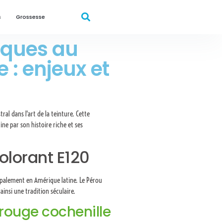
s
Grossesse
tiques au
 : enjeux et
al dans l'art de la teinture. Cette
ine par son histoire riche et ses
olorant E120
cipalement en Amérique latine. Le Pérou
nsi une tradition séculaire.
 rouge cochenille