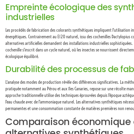
Empreinte écologique des synt
industrielles
Les procédés de fabrication des colorants synthétiques impliquent l'utilisation i
énergétiques. Contrairement au E120 naturel, issu des cochenilles Dactylopius co
alternatives artificielles demandent des installations industrielles sophistiquées
cochenille s'inscrit dans un cycle naturel, où les insectes se nourrissent direc
écologique équilibré.
Durabilité des processus de fab
L'analyse des modes de production révèle des différences significatives. La méth
pratiquée notamment au Pérou et aux îles Canaries, repose sur une récolte manue
approche traditionnelle utilise des techniques éprouvées depuis l'époque aztèq
l'eau chaude avec de l'ammoniaque naturel. Les alternatives synthétiques nécessi
permanentes et une consommation constante de matières premières non renou
Comparaison économique e
alternatives synthétiques