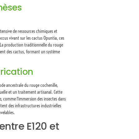
hèses
ntensive de ressources chimiques et
ccus vivant sur les cactus Opuntia, ces
. La production traditionnelle du rouge
tement des cactus, formant un système
rication
ode ancestrale du rouge cochenille,
lle et un traitement artisanal. Cette
ue, comme l'immersion des insectes dans
tent des infrastructures industrielles
velables.
ntre E120 et