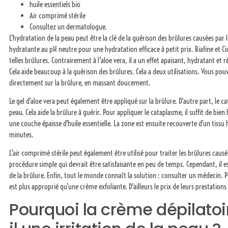
huile essentiels bio
Air comprimé stérile
Consultez un dermatologue.
L’hydratation de la peau peut être la clé de la guérison des brûlures causées par 
hydratante au pH neutre pour une hydratation efficace à petit prix. Biafine et Ci
telles brûlures. Contrairement à l’aloe vera, il a un effet apaisant, hydratant et 
Cela aide beaucoup à la guérison des brûlures. Cela a deux utilisations. Vous pouv
directement sur la brûlure, en massant doucement.
Le gel d’aloe vera peut également être appliqué sur la brûlure. D’autre part, le c
peau. Cela aide la brûlure à guérir. Pour appliquer le cataplasme, il suffit de bien
une couche épaisse d’huile essentielle. La zone est ensuite recouverte d’un tiss
minutes.
L’air comprimé stérile peut également être utilisé pour traiter les brûlures causée
procédure simple qui devrait être satisfaisante en peu de temps. Cependant, il es
de la brûlure. Enfin, tout le monde connaît la solution : consulter un médecin.
est plus approprié qu’une crème exfoliante. D’ailleurs le prix de leurs prestations
Pourquoi la crème dépilato