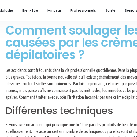
Maladie
Bien-Être
Minceur
Professionnels
Santé
Senior
Comment soulager les
causées par les crèm
dépilatoires ?
Les accidents sont fréquents dans la vie professionnelle quotidienne. Dans la plu
plus graves. Toutefois, la bonne nouvelle est qu’il existe généralement des moyen
blessures, surtout si elles sont mineures. Parfois, cependant, cela n’est pas possi
intense, mais parce qu’ils ne connaissent pas les méthodes, les remèdes et les pr
apaiser. Comment traiter avec succès l’irritation incarnés par une crème dépilat
Différentes techniques
Si vous avez un accident qui provoque une brûlure par des produits de beauté m
et efficacement. Il existe un certain nombre de techniques qui, si elles sont uti