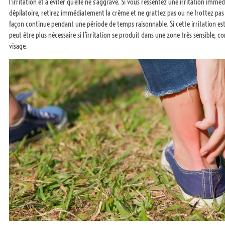
l’irritation et à éviter qu’elle ne s’aggrave. Si vous ressentez une irritation imm
dépilatoire, retirez immédiatement la crème et ne grattez pas ou ne frottez pas l
façon continue pendant une période de temps raisonnable. Si cette irritation es
peut être plus nécessaire si l’irritation se produit dans une zone très sensible, co
visage.