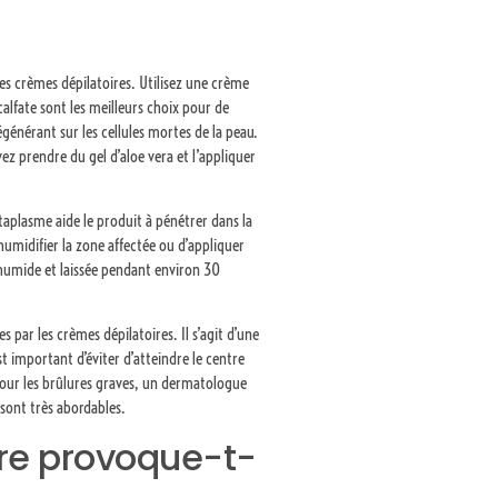
les crèmes dépilatoires. Utilisez une crème
calfate sont les meilleurs choix pour de
régénérant sur les cellules mortes de la peau.
ez prendre du gel d’aloe vera et l’appliquer
ataplasme aide le produit à pénétrer dans la
 humidifier la zone affectée ou d’appliquer
u humide et laissée pendant environ 30
s par les crèmes dépilatoires. Il s’agit d’une
t important d’éviter d’atteindre le centre
 Pour les brûlures graves, un dermatologue
 sont très abordables.
ire provoque-t-